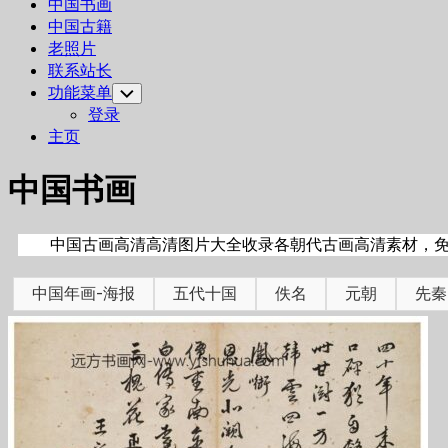
Current
中国书画
Page:
中国古籍
老照片
联系站长
功能菜单
Toggle
Child
登录
Menu
主页
中国书画
中国古画高清高清图片大全收录各朝代古画高清素材，免费
中国年画-海报
五代十国
佚名
元朝
先秦