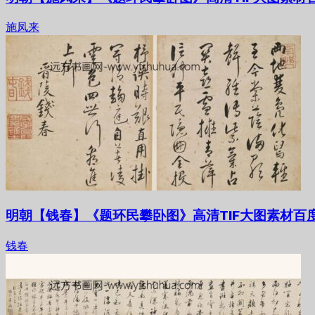
施凤来
明朝【钱春】《题环民攀卧图》高清TIF大图素材百
钱春