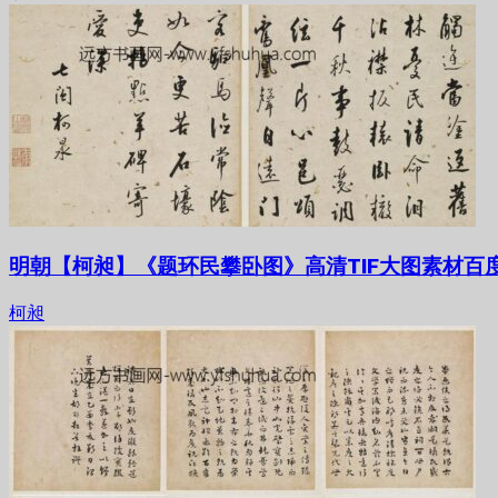
明朝【柯昶】《题环民攀卧图》高清TIF大图素材百
柯昶