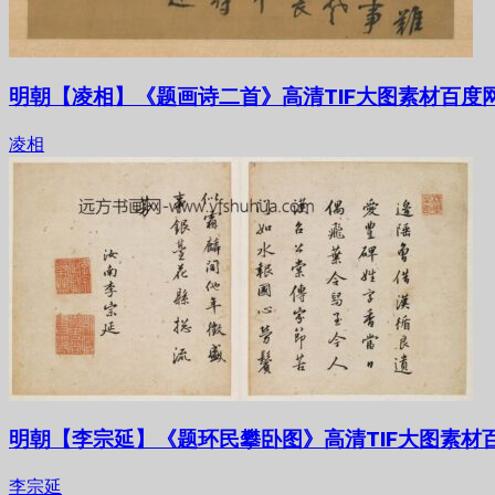
明朝【凌相】《题画诗二首》高清TIF大图素材百度
凌相
明朝【李宗延】《题环民攀卧图》高清TIF大图素材
李宗延