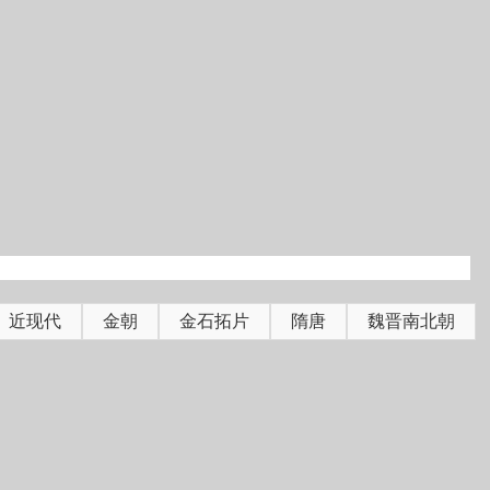
近现代
金朝
金石拓片
隋唐
魏晋南北朝