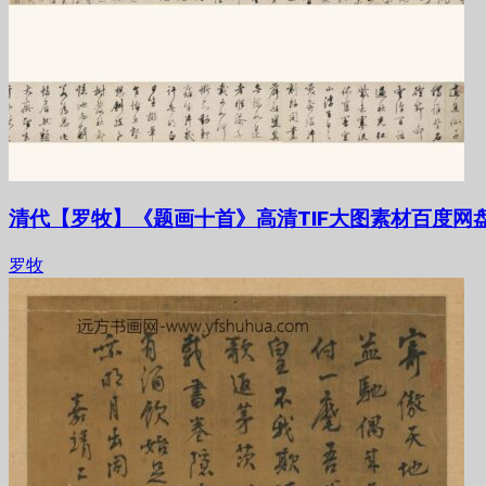
清代【罗牧】《题画十首》高清TIF大图素材百度网
罗牧