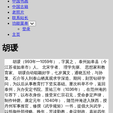
中国书画
中国古籍
老照片
联系站长
功能菜单
Toggle
Child
登录
Menu
主页
胡瑗
胡瑗（993年—1059年），字翼之， 泰州如皋县（今
江苏省如皋市）人。 北宋学者、 理学先驱、 思想家和教
育家。 胡瑗自幼聪颖好学，七岁属文，通晓五经，与孙
复、石介等人到泰山栖真观求学深造。期间，刻苦钻研学
问，为以后从事教育打下坚实基础。屡次科举不中，返回
泰州，兴办安定书院。景祐三年（1036年），在范仲淹的
引荐下，以布衣身份，接受宋仁宗召见，受命参定声律，
制作钟磬。康定元年（1040年），随范仲淹进入陕西，授
丹州军事推官，修撰《武学规矩》一书，提倡大兴武学，
以抵御外部侵略。晚年，苦读勤教，参议朝政。嘉祐四年