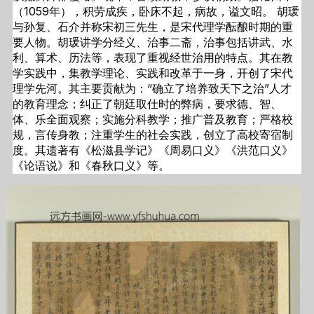
（1059年），积劳成疾，卧床不起，病故，谥文昭。 胡瑗
与孙复、石介并称宋初三先生，是宋代理学酝酿时期的重
要人物。胡瑗讲学分经义、治事二斋，治事包括讲武、水
利、算术、历法等，表现了重视经世治用的特点。其在教
学实践中，集教学理论、实践和改革于一身，开创了宋代
理学先河。其主要贡献为：“确立了培养致天下之治”人才
的教育理念；纠正了朝廷取仕时的弊病，要求德、智、
体、乐全面观察；实施分科教学；推广普及教育；严格校
规，言传身教；注重学生的社会实践，创立了高校寄宿制
度。其遗著有《松滋县学记》《周易口义》《洪范口义》
《论语说》和《春秋口义》等。