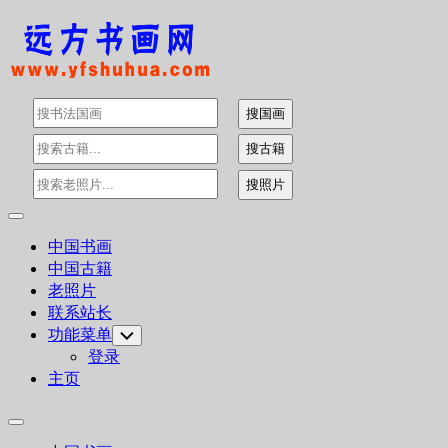
Skip
to
content
Expand
Menu
中国书画
中国古籍
老照片
联系站长
功能菜单
Toggle
Child
登录
Menu
主页
Expand
Menu