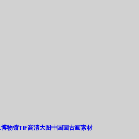
博物馆TIF高清大图中国画古画素材