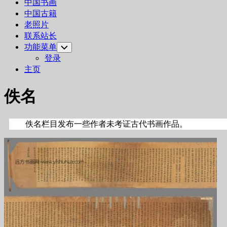
中国书画
中国古籍
老照片
联系站长
功能菜单
Toggle
Child
登录
Menu
主页
佚名
佚名栏目发布一些作者未考证古代书画作品。