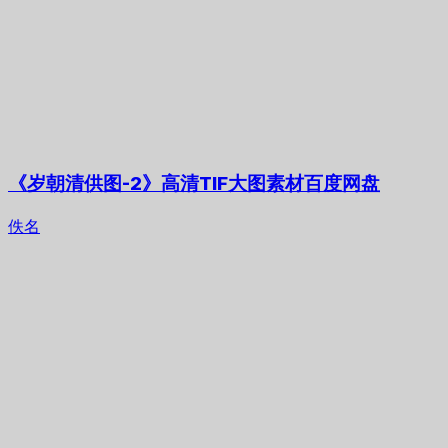
《岁朝清供图-2》高清TIF大图素材百度网盘
佚名