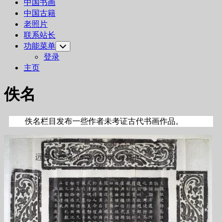
中国书画
中国古籍
老照片
联系站长
功能菜单
Toggle
Child
登录
Menu
主页
佚名
佚名栏目发布一些作者未考证古代书画作品。