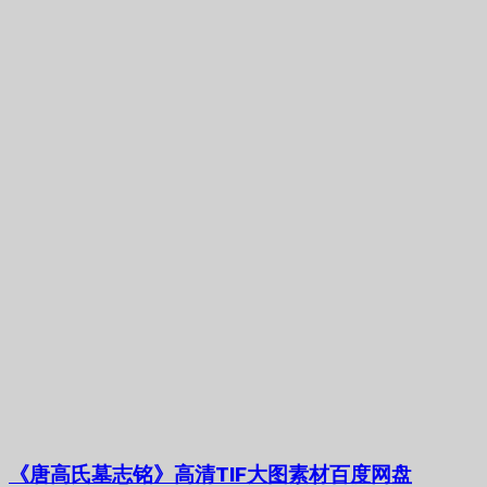
《唐高氏墓志铭》高清TIF大图素材百度网盘