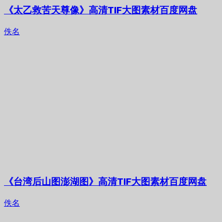
《太乙救苦天尊像》高清TIF大图素材百度网盘
佚名
《台湾后山图澎湖图》高清TIF大图素材百度网盘
佚名