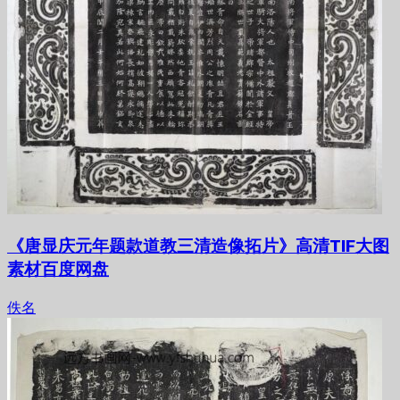
《唐显庆元年题款道教三清造像拓片》高清TIF大图
素材百度网盘
佚名