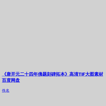
《唐开元二十四年佛题刻碑拓本》高清TIF大图素材
百度网盘
佚名