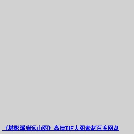
《塔影溪湍远山图》高清TIF大图素材百度网盘