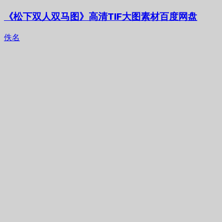
《松下双人双马图》高清TIF大图素材百度网盘
佚名