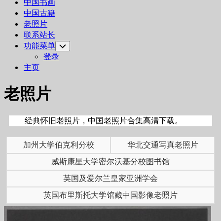
中国书画
中国古籍
Current
老照片
Page:
联系站长
功能菜单
Toggle
Child
登录
Menu
主页
老照片
经典怀旧老照片，中国老照片合集高清下载。
加州大学伯克利分校
华北交通写真老照片
威斯康星大学密尔沃基分校图书馆
英国及爱尔兰皇家亚洲学会
英国布里斯托大学馆藏中国影像老照片