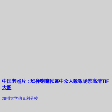
中国老照片：班禅喇嘛帐篷中众人致敬场景高清TIF
大图
加州大学伯克利分校