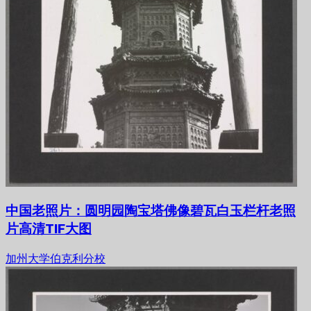
中国老照片：圆明园陶宝塔佛像碧瓦白玉栏杆老照
片高清TIF大图
加州大学伯克利分校