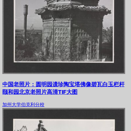
中国老照片：圆明园遗珍陶宝塔佛像碧瓦白玉栏杆
颐和园北京老照片高清TIF大图
加州大学伯克利分校