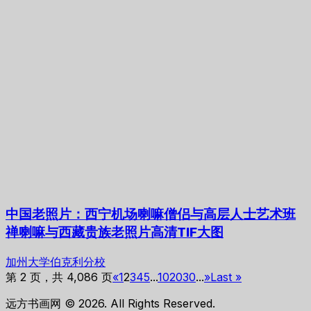
中国老照片：西宁机场喇嘛僧侣与高层人士艺术班
禅喇嘛与西藏贵族老照片高清TIF大图
加州大学伯克利分校
第 2 页，共 4,086 页
«
1
2
3
4
5
...
10
20
30
...
»
Last »
远方书画网 © 2026. All Rights Reserved.