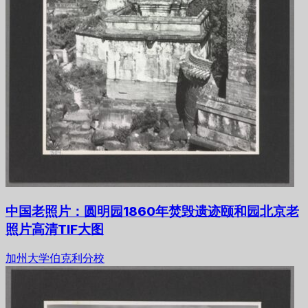
中国老照片：圆明园1860年焚毁遗迹颐和园北京老
照片高清TIF大图
加州大学伯克利分校