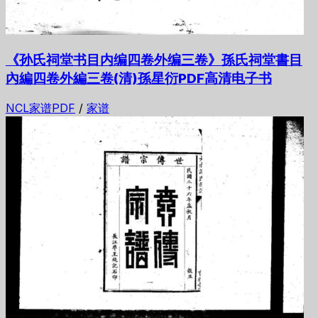
《孙氏祠堂书目内编四卷外编三卷》孫氏祠堂書目
內編四卷外編三卷(清)孫星衍PDF高清电子书
NCL家谱PDF
/
家谱