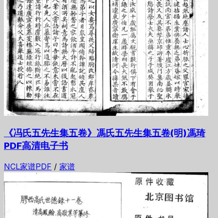
《冯氏五先生集五卷》馮氏五先生集五卷(明)馮琦
PDF高清电子书
NCL家谱PDF
/
家谱