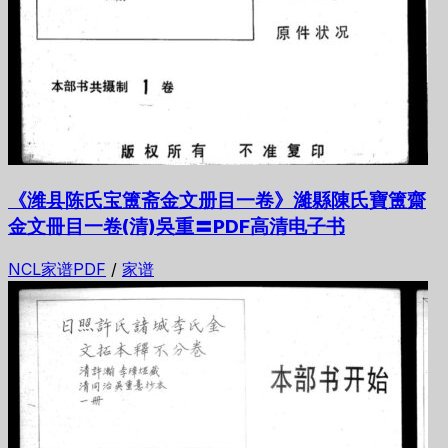
《潍县陈氏宝簠斋金文册目一卷》濰縣陳氏寶簠齋
金文冊目一卷(清)吳重〓PDF高清电子书
NCL家谱PDF
/
家谱