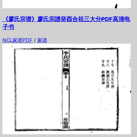
《廖氏宗谱》廖氏宗譜癸酉合祖三大分PDF高清电
子书
NCL家谱PDF
/
家谱