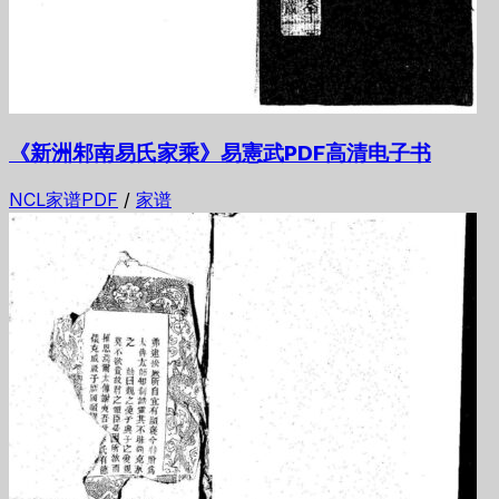
《新洲邾南易氏家乘》易憲武PDF高清电子书
NCL家谱PDF
/
家谱