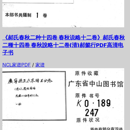
《郝氏春秋二种十四卷 春秋说略十二卷》郝氏春秋
二種十四卷 春秋說略十二卷(清)郝懿行PDF高清电
子书
NCL家谱PDF
/
家谱