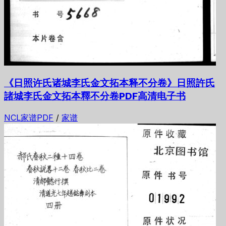
《日照许氏诸城李氏金文拓本释不分卷》日照許氏
諸城李氏金文拓本釋不分卷PDF高清电子书
NCL家谱PDF
/
家谱