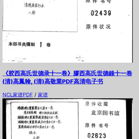
《胶西高氏世德录十一卷》膠西高氏世德錄十一卷
(清)高鳳翰, (清)高敬業PDF高清电子书
NCL家谱PDF
/
家谱