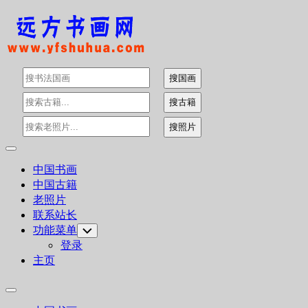
Skip
to
content
Expand
Menu
中国书画
中国古籍
老照片
联系站长
功能菜单
Toggle
Child
登录
Menu
主页
Expand
Menu