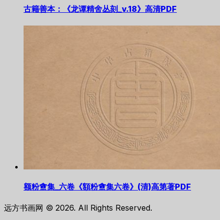
古籍善本：《龙谭精舍丛刻_v.18》高清PDF
额粉盦集_六卷《額粉盦集六卷》(清)高第著PDF
远方书画网 © 2026. All Rights Reserved.