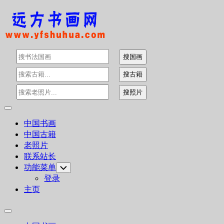
Skip
to
content
Expand
Menu
中国书画
中国古籍
老照片
联系站长
功能菜单
Toggle
Child
登录
Menu
主页
Expand
Menu