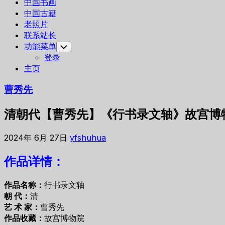
中国书画
中国古籍
老照片
联系站长
功能菜单
Toggle
Child
登录
Menu
主页
曹秀先
清朝代【曹秀先】《行书录文轴》故宫博物
2024年 6月 27日
yfshuhua
作品详情：
作品名称：
行书录文轴
朝 代：
清
艺 术 家：
曹秀先
作品收藏：
故宫博物院