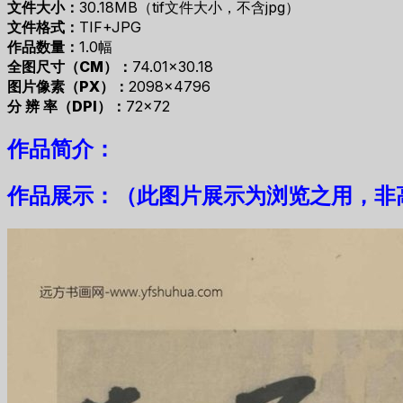
文件大小：
30.18MB（tif文件大小，不含jpg）
文件格式：
TIF+JPG
作品数量：
1.0幅
全图尺寸（CM）：
74.01×30.18
图片像素（PX）：
2098×4796
分 辨 率（DPI）：
72×72
作品简介：
作品展示：（此图片展示为浏览之用，非