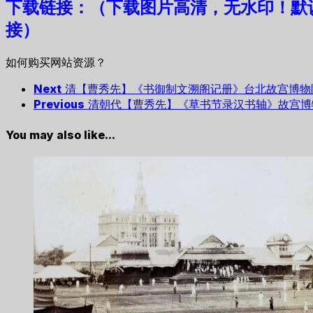
下载链接：（下载图片高清，无水印！默
接）
如何购买网站资源？
Next
清【曹秀先】《书御制文溯阁记册》台北故宫博物院
Previous
清朝代【曹秀先】《草书节录汉书轴》故宫博
You may also like...