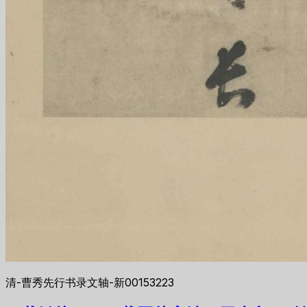
清-曹秀先行书录文轴-新00153223