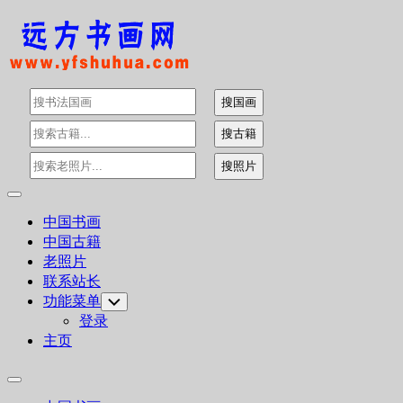
Skip
to
content
Expand
Menu
中国书画
中国古籍
老照片
联系站长
功能菜单
Toggle
Child
登录
Menu
主页
Expand
Menu