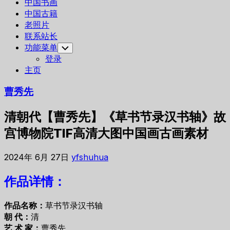
中国书画
中国古籍
老照片
联系站长
功能菜单
Toggle
Child
登录
Menu
主页
曹秀先
清朝代【曹秀先】《草书节录汉书轴》故
宫博物院TIF高清大图中国画古画素材
2024年 6月 27日
yfshuhua
作品详情：
作品名称：
草书节录汉书轴
朝 代：
清
艺 术 家：
曹秀先