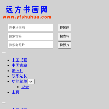
Skip
to
content
Expand
Menu
中国书画
中国古籍
老照片
联系站长
功能菜单
Toggle
Child
登录
Menu
主页
Expand
Menu