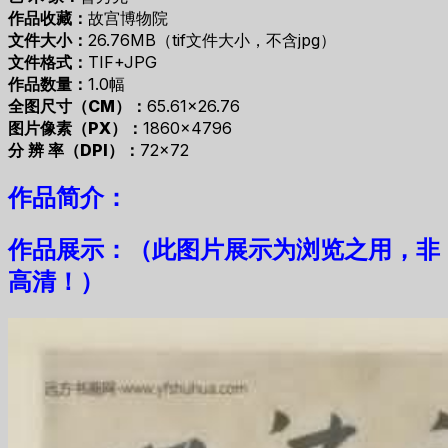
作品收藏：
故宫博物院
文件大小：
26.76MB（tif文件大小，不含jpg）
文件格式：
TIF+JPG
作品数量：
1.0幅
全图尺寸（CM）：
65.61×26.76
图片像素（PX）：
1860×4796
分 辨 率（DPI）：
72×72
作品简介：
作品展示：（此图片展示为浏览之用，非
高清！）