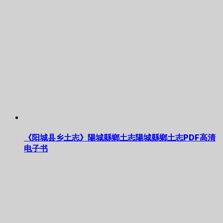
《阳城县乡土志》陽城縣鄉土志陽城縣鄉土志PDF高清
电子书