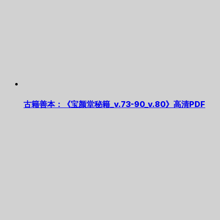
古籍善本：《宝颜堂秘籍_v.73-90_v.80》高清PDF