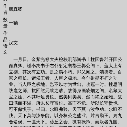
作
颜真卿
者
数
一轴
量
作
品
汉文
语
文
十一月日。金紫光禄大夫检校刑部尚书上柱国鲁郡开国公
颜真卿。谨奉寓书于右仆射定襄郡王郭公阁下。盖太上有
立德。其次有立功。是之谓不朽。抑又闻之。端揆者。百
寮之师长。诸侯王者。人臣之极地。今仆射挺不朽之功
业。当人臣之极地。岂不以才为世出。功冠一时。挫思明
跋扈之师。抗回纥无猒之请。故得身画凌烟之阁。名藏太
宝之廷。不其吁足畏也。然美则美矣。然而终之始难。故
曰满而不溢。所以长守富也。高而不危。所以长守贵也。
可不儆惧乎。书曰。尔唯弗矜。天下莫与汝争功。尔唯不
伐。天下莫与汝争能。以齐桓公之盛业。片言勤王。则九
合诸侯。一匡天下。葵丘之会。微有振矜。而叛者九国。