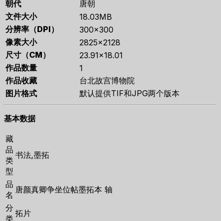
朝代
唐朝
文件大小
18.03MB
分辨率（DPI）
300×300
像素大小
2825×2128
尺寸（CM）
23.91×18.01
作品数量
1
作品收藏
台北故宫博物院
图片格式
默认提供TIF和JPG两个版本
基本数据
藏
品
书法,墨拓
类
型
品
唐颜真卿争坐位帖墨拓本 轴
名
分
拓片
类