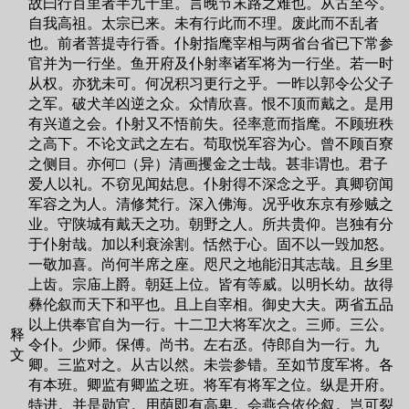
故曰行百里者半九十里。言晚节末路之难也。从古至今。
自我高祖。太宗已来。未有行此而不理。废此而不乱者
也。前者菩提寺行香。仆射指麾宰相与两省台省已下常参
官并为一行坐。鱼开府及仆射率诸军将为一行坐。若一时
从权。亦犹未可。何况积习更行之乎。一昨以郭令公父子
之军。破犬羊凶逆之众。众情欣喜。恨不顶而戴之。是用
有兴道之会。仆射又不悟前失。径率意而指麾。不顾班秩
之高下。不论文武之左右。苟取悦军容为心。曾不顾百寮
之侧目。亦何□（异）清画攫金之士哉。甚非谓也。君子
爱人以礼。不窃见闻姑息。仆射得不深念之乎。真卿窃闻
军容之为人。清修梵行。深入佛海。况乎收东京有殄贼之
业。守陕城有戴天之功。朝野之人。所共贵仰。岂独有分
于仆射哉。加以利衰涂割。恬然于心。固不以一毁加怒。
一敬加喜。尚何半席之座。咫尺之地能汨其志哉。且乡里
上齿。宗庙上爵。朝廷上位。皆有等威。以明长幼。故得
彝伦叙而天下和平也。且上自宰相。御史大夫。两省五品
以上供奉官自为一行。十二卫大将军次之。三师。三公。
释
令仆。少师。保傅。尚书。左右丞。侍郎自为一行。九
文
卿。三监对之。从古以然。未尝参错。至如节度军将。各
有本班。卿监有卿监之班。将军有将军之位。纵是开府。
特进。并是勋官。用荫即有高卑。会燕合依伦叙。岂可裂