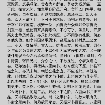
冠毁冕。反易彝伦。贵者为卑所凌。尊者为贱所偪。一至
于此。振古未闻。如鱼军容阶虽开府。官即监门将军。朝
廷列位。自有次叙。但以功绩既高。恩泽莫二。出入王
命。众人不敢为此。不可令居本位。须别示有尊崇。只可
于宰相师保座南。横安一位。如御史台众尊知杂事御史。
别置一榻。使使百寮共得瞻仰。不亦可乎。圣皇时。开府
高力士承恩傅宣。亦只如此横座。亦不闻别有礼数。何必
令他失位。如李辅国倚承恩泽。径居左右仆射及三公之
上。令天下疑恠乎。古人云。益者三友。损者三友。愿仆
射与军容为直谅之友。不愿仆射为军容佞柔之友。又一昨
裴仆射误欲令左右承勾尝尚书。尝时□□（辄有）训对。仆
射恃贵。张目见尤。介众之中。不欲显过。今者兴道之
会。还尔遂非。再径猲八座尚书。欲令便向下座。州县军
城之礼。亦恐未然。朝廷公燕之宜。不应若此。今既若
此。仆射意只应以为尚书之与仆射。若州佐之与县令乎。
若以尚书同于□（县）令。则仆射见尚书令。得如上佐事
刺史乎。益不然。今既三厅齐列。足明不同刺史矣。且尚
书令与仆射。同是二品。只校上下之阶。六曹尚书并正三
品。又非隔品致敬之类。尚书之事仆射。礼数未敢有失。
仆射之顾尚书。何乃欲同卑吏。又据宋书百官志。八座同