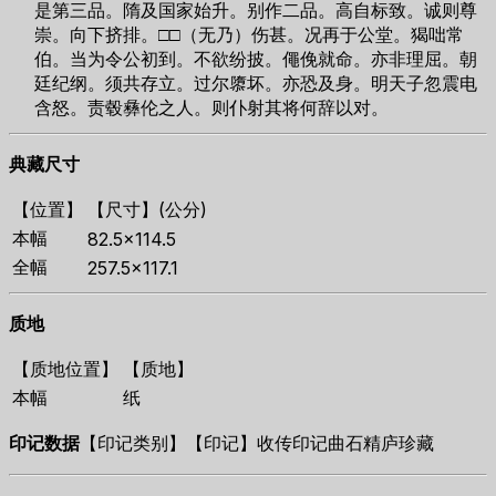
是第三品。隋及国家始升。别作二品。高自标致。诚则尊
崇。向下挤排。□□（无乃）伤甚。况再于公堂。猲咄常
伯。当为令公初到。不欲纷披。僶俛就命。亦非理屈。朝
廷纪纲。须共存立。过尔隳坏。亦恐及身。明天子忽震电
含怒。责毂彝伦之人。则仆射其将何辞以对。
典藏尺寸
【位置】
【尺寸】(公分)
本幅
82.5×114.5
全幅
257.5×117.1
质地
【质地位置】
【质地】
本幅
纸
印记数据
【印记类别】【印记】收传印记曲石精庐珍藏