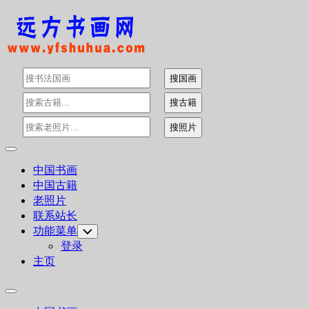
Skip
to
content
Expand
Menu
中国书画
中国古籍
老照片
联系站长
功能菜单
Toggle
Child
登录
Menu
主页
Expand
Menu