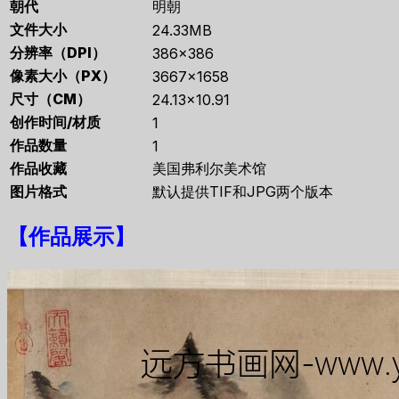
朝代
明朝
文件大小
24.33MB
分辨率（DPI）
386×386
像素大小（PX）
3667×1658
尺寸（CM）
24.13×10.91
创作时间/材质
1
作品数量
1
作品收藏
美国弗利尔美术馆
图片格式
默认提供TIF和JPG两个版本
【
作品展示
】