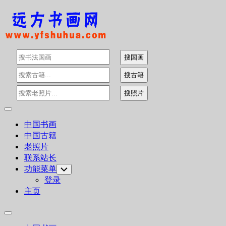
Skip
to
content
Expand
Menu
中国书画
中国古籍
老照片
联系站长
功能菜单
Toggle
Child
登录
Menu
主页
Expand
Menu