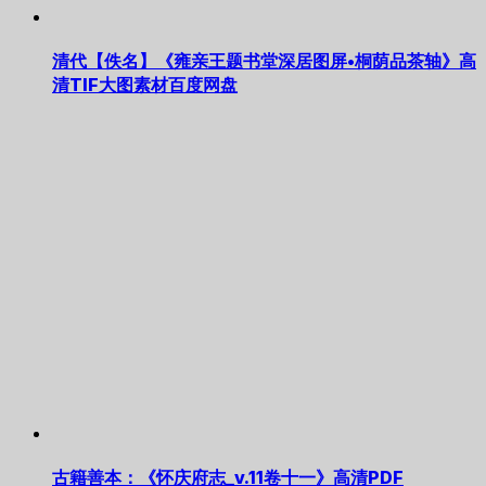
清代【佚名】《雍亲王题书堂深居图屏•桐荫品茶轴》高
清TIF大图素材百度网盘
古籍善本：《怀庆府志_v.11卷十一》高清PDF