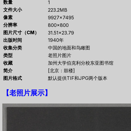
数量
1
文件大小
223.2MB
像素
9927×7495
分辨率
800×800
图片尺寸（CM）
31.51×23.79
出版时间
1940年
收集分类
中国的地面和鸟瞰图
类型
老照片图片
收藏
加州大学伯克利分校东亚图书馆
简介
[北京：鼓楼]
图片格式
默认提供TIF和JPG两个版本
【
老照片展示
】