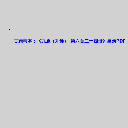
古籍善本：《九通（九種）-第六百二十四册》高清PDF