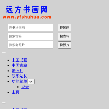
Skip
to
content
Expand
Menu
中国书画
中国古籍
老照片
联系站长
功能菜单
Toggle
Child
登录
Menu
主页
Expand
Menu