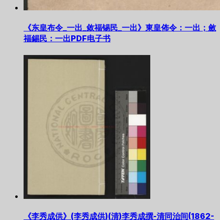
《东皇布令_一出_敛福锡民_一出》東皇佈令：一出；斂
福錫民：一出PDF电子书
《李秀成供》(李秀成供)(清)李秀成撰-清同治间(1862-