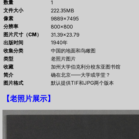
数量
1
文件大小
222.35MB
像素
9889×7495
分辨率
800×800
图片尺寸（CM）
31.39×23.79
出版时间
1940年
收集分类
中国的地面和鸟瞰图
类型
老照片图片
收藏
加州大学伯克利分校东亚图书馆
简介
确在北京——大学或学堂？
图片格式
默认提供TIF和JPG两个版本
【
老照片展示
】