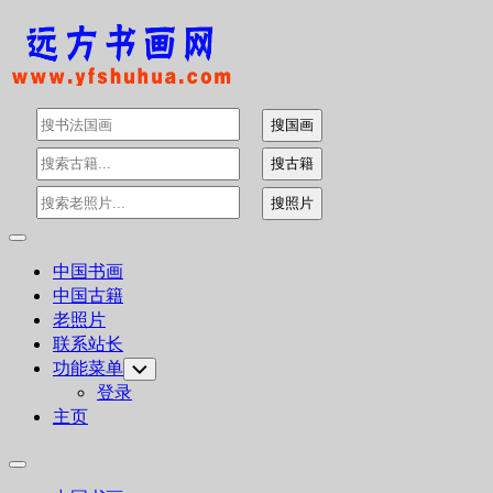
Skip
to
content
Expand
Menu
中国书画
中国古籍
老照片
联系站长
功能菜单
Toggle
Child
登录
Menu
主页
Expand
Menu