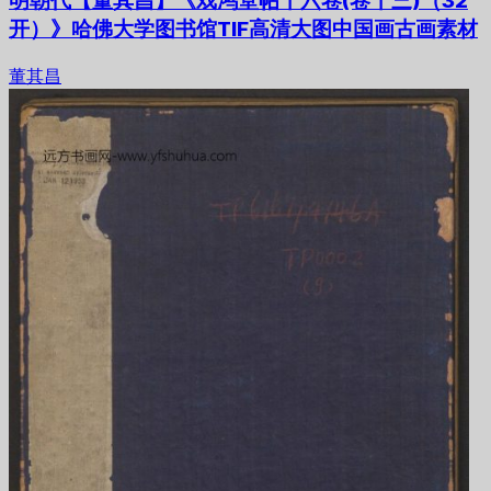
明朝代【董其昌】《戏鸿堂帖十六卷(卷十三)（32
开）》哈佛大学图书馆TIF高清大图中国画古画素材
董其昌