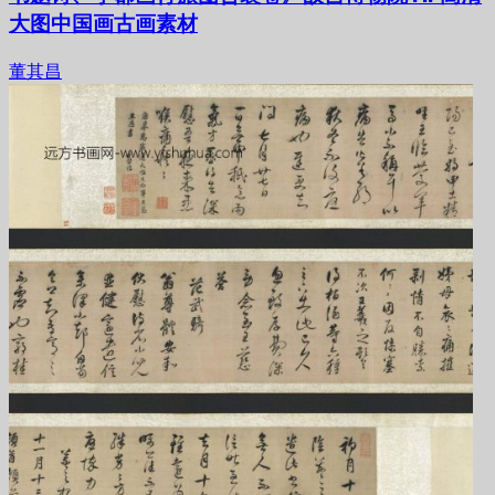
大图中国画古画素材
董其昌