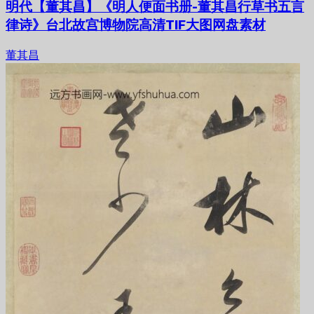
明代【董其昌】《明人便面书册-董其昌行草书五言
律诗》台北故宫博物院高清TIF大图网盘素材
董其昌