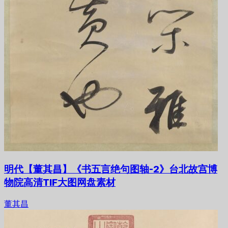
明代【董其昌】《书五言绝句图轴-2》台北故宫博
物院高清TIF大图网盘素材
董其昌