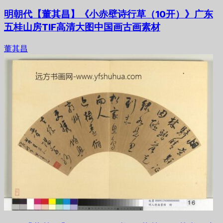
明朝代【董其昌】《小赤壁诗行草（10开）》广东
五桂山房TIF高清大图中国画古画素材
董其昌