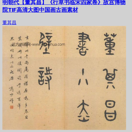
明朝代【董其昌】《行草书临宋四家卷》故宫博物
院TIF高清大图中国画古画素材
董其昌