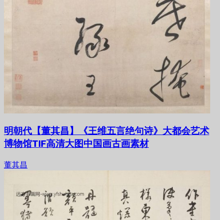
明朝代【董其昌】《王维五言绝句诗》大都会艺术
博物馆TIF高清大图中国画古画素材
董其昌