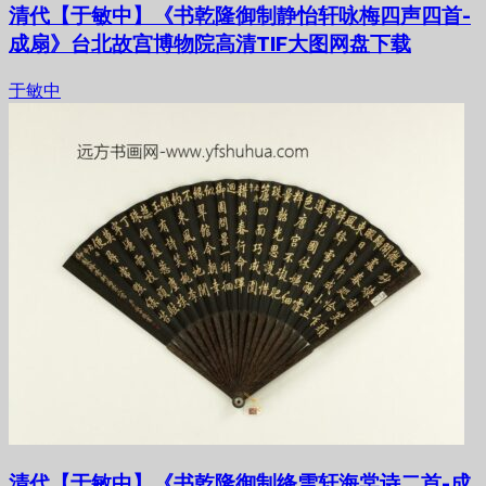
清代【于敏中】《书乾隆御制静怡轩咏梅四声四首-
成扇》台北故宫博物院高清TIF大图网盘下载
于敏中
清代【于敏中】《书乾隆御制绛雪轩海棠诗二首-成