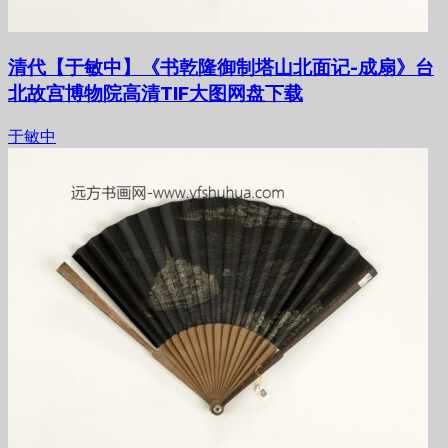
清代【于敏中】《书乾隆御制塔山北面记-成扇》台
北故宫博物院高清TIF大图网盘下载
于敏中