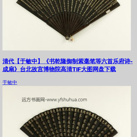
清代【于敏中】《书乾隆御制紫毫笔等六首乐府诗-
成扇》台北故宫博物院高清TIF大图网盘下载
于敏中