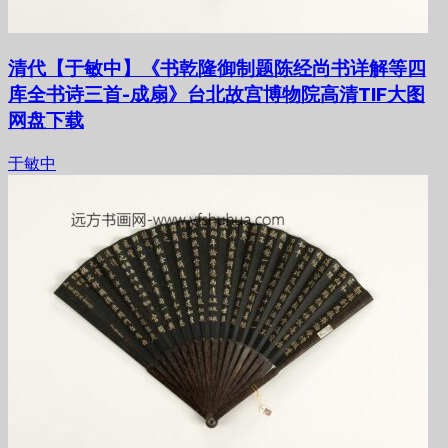
清代【于敏中】《书乾隆御制题陈经尚书详解等四
库全书诗三首-成扇》台北故宫博物院高清TIF大图
网盘下载
于敏中