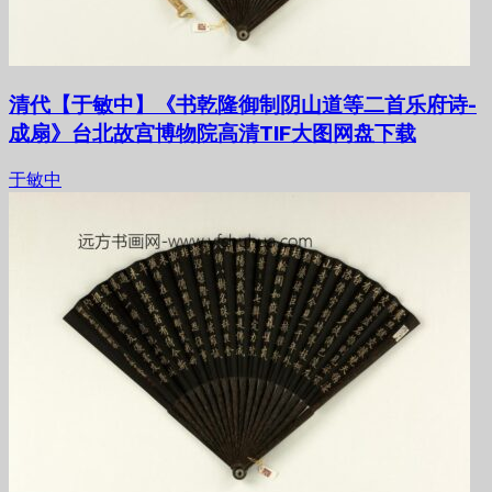
清代【于敏中】《书乾隆御制阴山道等二首乐府诗-
成扇》台北故宫博物院高清TIF大图网盘下载
于敏中