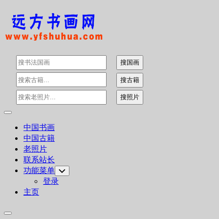
Skip
to
content
Expand
Menu
中国书画
中国古籍
老照片
联系站长
Current
功能菜单
Toggle
Child
Page:
登录
Menu
主页
Expand