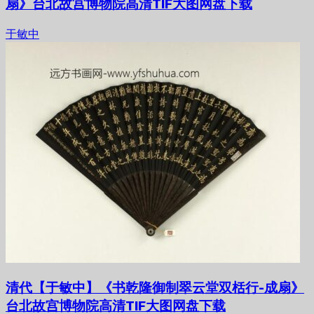
扇》台北故宫博物院高清TIF大图网盘下载
于敏中
清代【于敏中】《书乾隆御制翠云堂双栝行-成扇》
台北故宫博物院高清TIF大图网盘下载