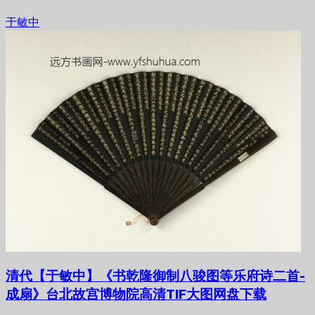
于敏中
清代【于敏中】《书乾隆御制八骏图等乐府诗二首-
成扇》台北故宫博物院高清TIF大图网盘下载