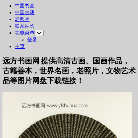
Menu
中国书画
中国古籍
老照片
联系站长
Current
功能菜单
Toggle
Child
Page:
登录
Menu
主页
远方书画网
提供高清古画、国画作品，
古籍善本，世界名画，老照片，文物艺术
品等图片网盘下载链接！