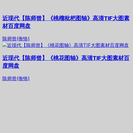
近现代【陈师曾】《桃榴枇杷图轴》高清TIF大图素
材百度网盘
陈师曾(衡恪)
近现代【陈师曾】《桃花图轴》高清TIF大图素材百
度网盘
陈师曾(衡恪)