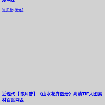
度网盘
陈师曾(衡恪)
近现代【陈师曾】《山水花卉图册》高清TIF大图素
材百度网盘