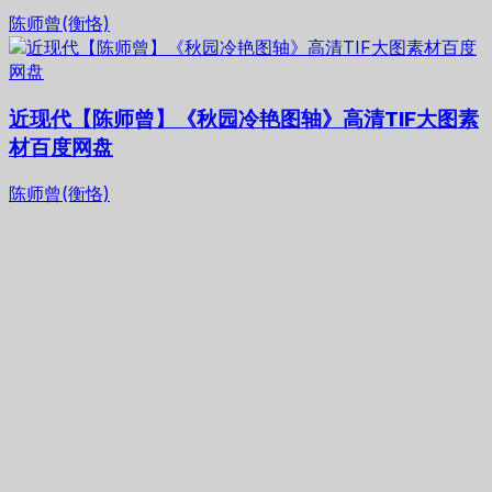
陈师曾(衡恪)
近现代【陈师曾】《秋园冷艳图轴》高清TIF大图素
材百度网盘
陈师曾(衡恪)