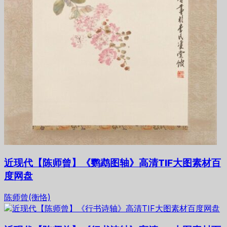
近现代【陈师曾】《鹦鹉图轴》高清TIF大图素材百
度网盘
陈师曾(衡恪)