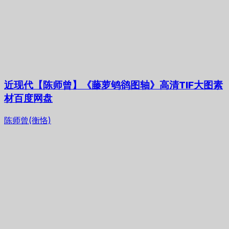
近现代【陈师曾】《藤萝鸲鹆图轴》高清TIF大图素
材百度网盘
陈师曾(衡恪)