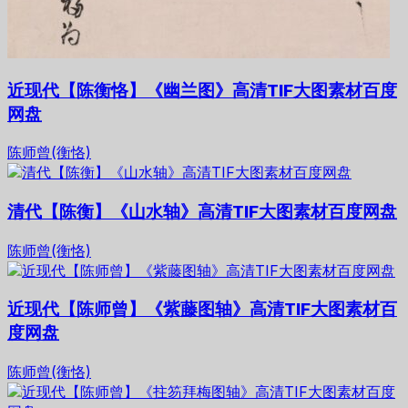
近现代【陈衡恪】《幽兰图》高清TIF大图素材百度
网盘
陈师曾(衡恪)
清代【陈衡】《山水轴》高清TIF大图素材百度网盘
陈师曾(衡恪)
近现代【陈师曾】《紫藤图轴》高清TIF大图素材百
度网盘
陈师曾(衡恪)