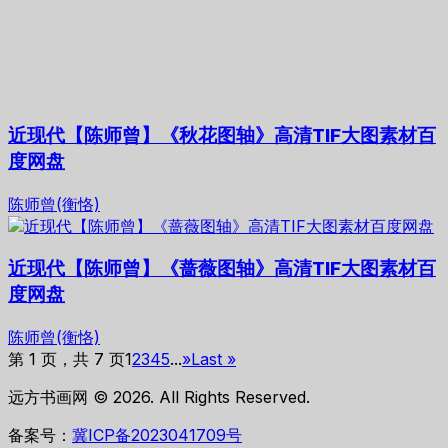
近现代【陈师曾】《秋花图轴》高清TIF大图素材百
度网盘
陈师曾(衡恪)
近现代【陈师曾】《蔷薇图轴》高清TIF大图素材百
度网盘
陈师曾(衡恪)
第 1 页，共 7 页
1
2
3
4
5
...
»
Last »
远方书画网 © 2026. All Rights Reserved.
备案号：
冀ICP备2023041709号