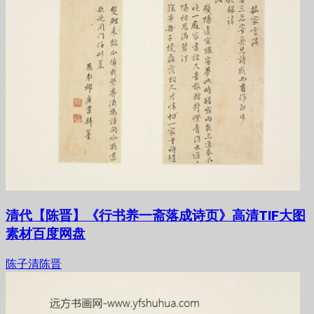
清代【陈晋】《行书养一斋落成诗页》高清TIF大图
素材百度网盘
陈子清陈晋