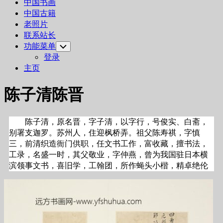
中国书画
中国古籍
老照片
联系站长
功能菜单
Toggle
Child
登录
Menu
主页
陈子清陈晋
陈子清，原名晋，字子清，以字行，号俊实、白斋，
别署支迦罗。苏州人，住迎枫桥弄。祖父陈寿祺，字慎
三，前清织造衙门供职，任文书工作，富收藏，擅书法，
工录，名盛一时，其父敬业，字仲燕，曾为我国驻日本横
滨领事文书，喜旧学，工翰团，所作蝇头小楷，精卓绝伦