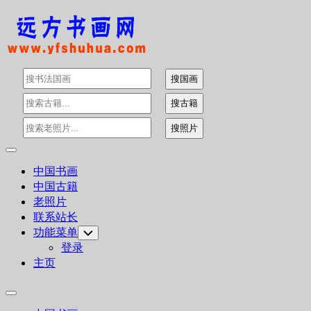
Skip
to
content
Expand
Menu
中国书画
中国古籍
老照片
联系站长
功能菜单
Toggle
Child
登录
Menu
主页
Expand
Menu