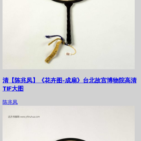
清【陈兆凤】《花卉图-成扇》台北故宫博物院高清
TIF大图
陈兆凤