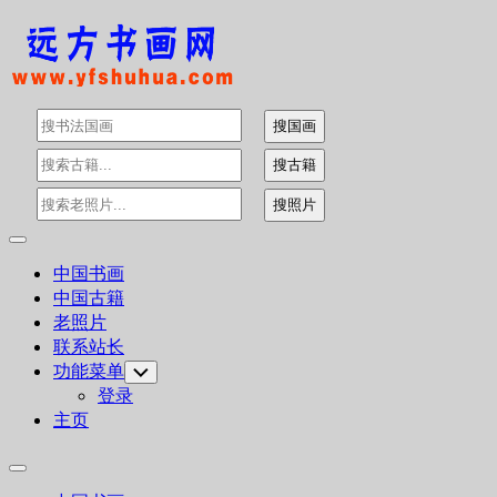
Skip
to
content
Expand
Menu
中国书画
中国古籍
老照片
联系站长
功能菜单
Toggle
Child
登录
Menu
主页
Expand
Menu