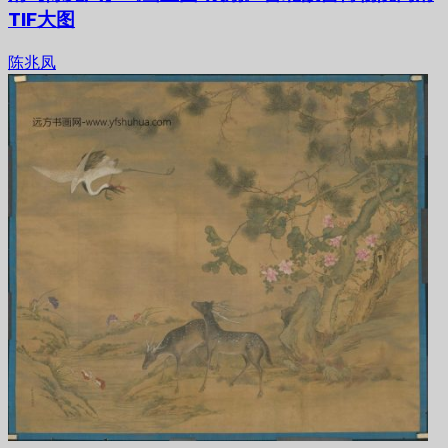
TIF大图
陈兆凤