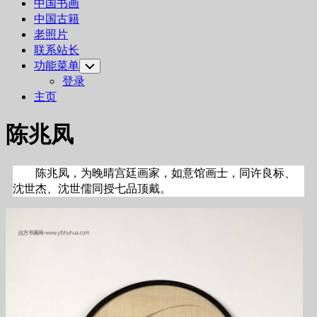
中国书画
中国古籍
老照片
联系站长
功能菜单
Toggle
Child
登录
Menu
主页
陈兆凤
陈兆凤，为晚晴宫廷画家，如意馆画士，同许良标、
沈世杰、沈世儒同授七品顶戴。