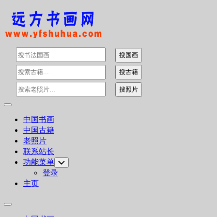
Skip
to
content
Expand
Menu
中国书画
中国古籍
老照片
联系站长
功能菜单
Toggle
Child
登录
Menu
主页
Expand
Menu