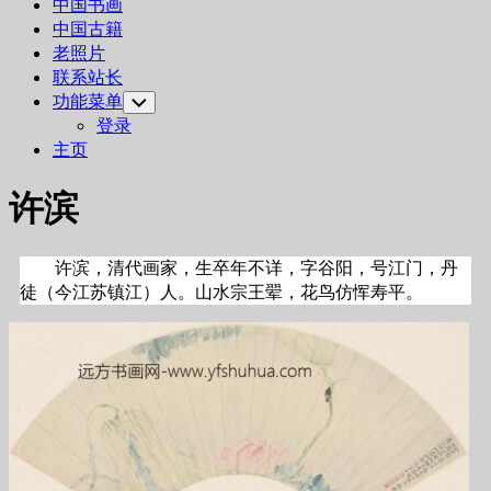
中国书画
中国古籍
老照片
联系站长
功能菜单
Toggle
Child
登录
Menu
主页
许滨
许滨，清代画家，生卒年不详，字谷阳，号江门，丹
徒（今江苏镇江）人。山水宗王翚，花鸟仿恽寿平。