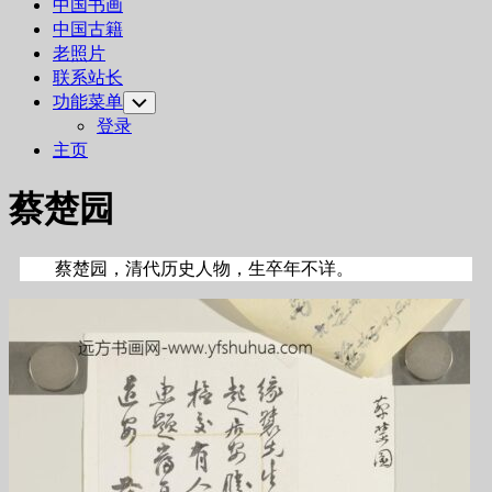
中国书画
中国古籍
老照片
联系站长
功能菜单
Toggle
Child
登录
Menu
主页
蔡楚园
蔡楚园，清代历史人物，生卒年不详。