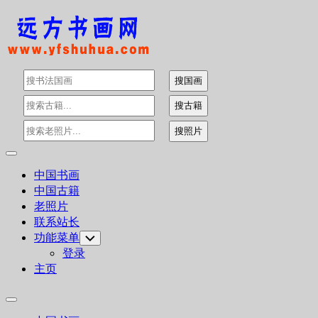
Skip
to
content
Expand
Menu
中国书画
中国古籍
老照片
联系站长
功能菜单
Toggle
Child
登录
Menu
主页
Expand
Menu