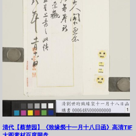
清代【蔡楚园】《致缘裻十一月十八日函》高清TIF
大图素材百度网盘