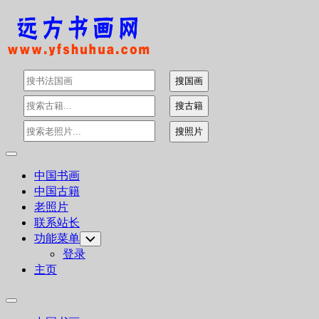
Skip
to
content
Expand
Menu
中国书画
中国古籍
老照片
联系站长
功能菜单
Toggle
Child
登录
Menu
主页
Expand
Menu