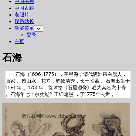
中国书画
中国古籍
老照片
联系站长
功能菜单
Toggle
Child
登录
Menu
主页
石海
石海（1696-1775），字星源，清代满洲镶白旗人，
画家 。擅山水、花卉，笔致清秀，长于临摹 。石海出生于
1696年 。1755年，徐璋绘《石星源像》卷为其贺六十寿
。石海年七十余犹能作工细笔墨 ，于1775年去世 。