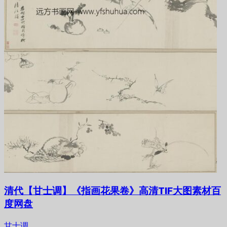
清代【甘士调】《指画花果卷》高清TIF大图素材百
度网盘
甘士调