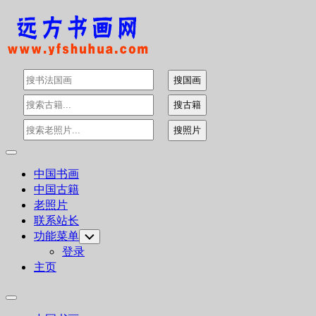
Skip
to
content
Expand
Menu
中国书画
中国古籍
老照片
联系站长
功能菜单
Toggle
Child
登录
Menu
主页
Expand
Menu