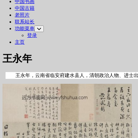
中国书画
中国古籍
老照片
联系站长
功能菜单
Toggle
Child
登录
Menu
主页
王永年
王永年，云南省临安府建水县人，清朝政治人物、进士出