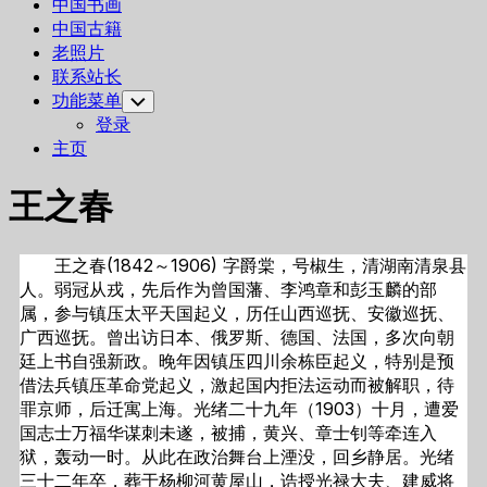
中国书画
中国古籍
老照片
联系站长
功能菜单
Toggle
Child
登录
Menu
主页
王之春
王之春(1842～1906) 字爵棠，号椒生，清湖南清泉县
人。弱冠从戎，先后作为曾国藩、李鸿章和彭玉麟的部
属，参与镇压太平天国起义，历任山西巡抚、安徽巡抚、
广西巡抚。曾出访日本、俄罗斯、德国、法国，多次向朝
廷上书自强新政。晚年因镇压四川余栋臣起义，特别是预
借法兵镇压革命党起义，激起国内拒法运动而被解职，待
罪京师，后迁寓上海。光绪二十九年（1903）十月，遭爱
国志士万福华谋刺未遂，被捕，黄兴、章士钊等牵连入
狱，轰动一时。从此在政治舞台上湮没，回乡静居。光绪
三十二年卒，葬于杨柳河黄屋山，诰授光禄大夫、建威将