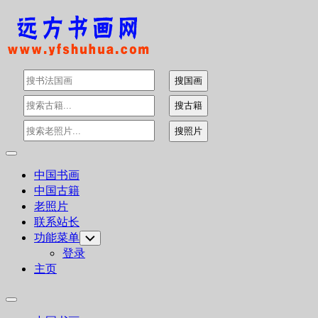
Skip
to
content
Expand
Menu
中国书画
中国古籍
老照片
联系站长
功能菜单
Toggle
Child
登录
Menu
主页
Expand
Menu