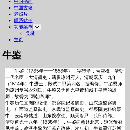
中国书画
中国古籍
老照片
联系站长
功能菜单
Toggle
Child
登录
Menu
主页
牛鉴
牛鉴（1785年——1858年），字镜堂，号雪樵，清朝
一代名臣，大清循吏，籍贯凉州府人。清朝嘉庆十九年
（1814年）中进士，殿试二甲第四名，授编修。牛鉴恩师
为凉州复兴农刘氏。牛鉴又为道光皇帝和咸丰皇帝的恩
师，故誉为“两朝帝师”。
牛鉴历任文渊阁校理、都察院记名御史、山东道监察御
史、广西道监察御史、京畿道监察御史、都察院吏科给事
中、云南粮储道、山东按察使、顺天府尹、兵部侍郎。
清朝道光十八年（1838年），牛鉴病愈赴北京，道光帝召
见牛鉴，改派牛鉴为江苏布政使。次年初，牛鉴署江苏巡