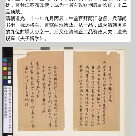
抚，兼领江苏布政使，成为一省军政财刑最高长官，正二
品顶戴。
清朝道光二十一年九月丙辰，牛鉴官拜两江总督、兵部尚
书衔、抚远将军、兼辖两淮漕盐、从一品，成为清朝著名
的九位封疆大吏之一。后又任清朝正二品资政大夫，道光
赐匾《夫子博学》。