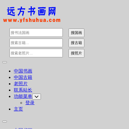
Skip
to
content
Expand
Menu
中国书画
中国古籍
老照片
联系站长
功能菜单
Toggle
Child
登录
Menu
主页
Expand
Menu