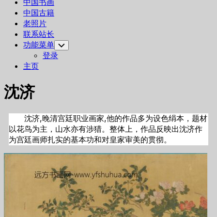
中国书画
中国古籍
老照片
联系站长
功能菜单
Toggle
Child
登录
Menu
主页
沈济
沈济,晚清宫廷职业画家,他的作品多为设色绢本，题材
以花鸟为主，山水亦有涉猎。整体上，作品反映出沈济作
为宫廷画师扎实的基本功和对皇家审美的贯彻。