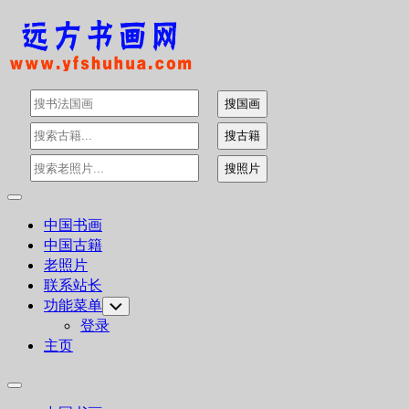
Skip
to
content
Expand
Menu
中国书画
中国古籍
老照片
联系站长
功能菜单
Toggle
Child
登录
Menu
主页
Expand
Menu