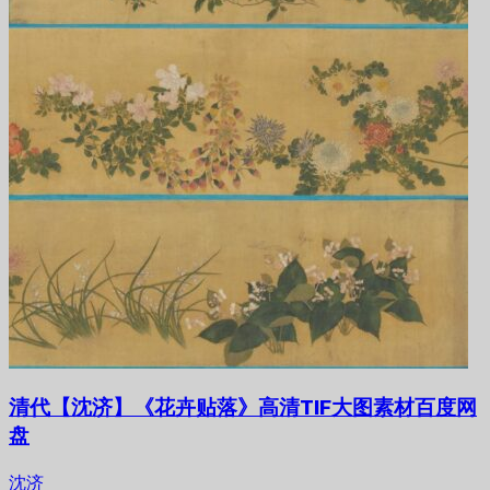
清代【沈济】《花卉贴落》高清TIF大图素材百度网
盘
沈济