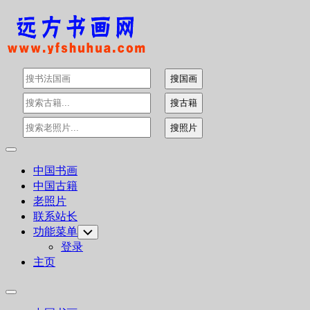
Skip
to
content
Expand
Menu
中国书画
中国古籍
老照片
联系站长
功能菜单
Toggle
Child
登录
Menu
主页
Expand
Menu