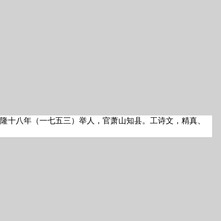
乾隆十八年（一七五三）举人，官萧山知县。工诗文，精真、