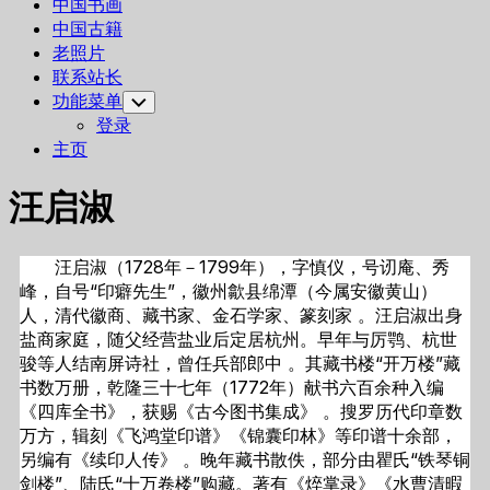
中国书画
中国古籍
老照片
联系站长
功能菜单
Toggle
Child
登录
Menu
主页
汪启淑
汪启淑（1728年－1799年），字慎仪，号讱庵、秀
峰，自号“印癖先生”，徽州歙县绵潭（今属安徽黄山）
人，清代徽商、藏书家、金石学家、篆刻家 。汪启淑出身
盐商家庭，随父经营盐业后定居杭州。早年与厉鹗、杭世
骏等人结南屏诗社，曾任兵部郎中 。其藏书楼“开万楼”藏
书数万册，乾隆三十七年（1772年）献书六百余种入编
《四库全书》，获赐《古今图书集成》 。搜罗历代印章数
万方，辑刻《飞鸿堂印谱》《锦囊印林》等印谱十余部，
另编有《续印人传》 。晚年藏书散佚，部分由瞿氏“铁琴铜
剑楼”、陆氏“十万卷楼”购藏。著有《焠掌录》《水曹清暇