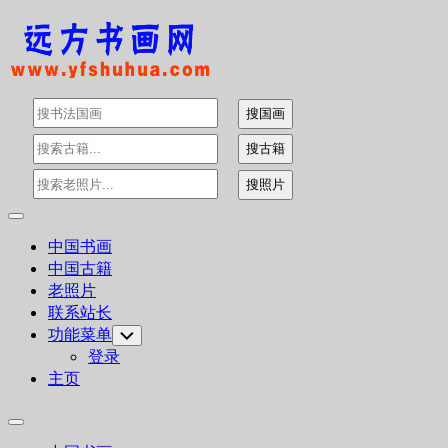
Skip
to
content
Expand
Menu
中国书画
中国古籍
老照片
联系站长
功能菜单
Toggle
Child
登录
Menu
主页
Expand
Menu