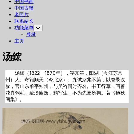
中国书画
中国古籍
老照片
联系站长
功能菜单
Toggle
Child
登录
Menu
主页
汤鋐
汤鋐（1822—1870年），字东笙，阳湖（今江苏常
州）人。寄籍顺天（今北京）。九试京兆不第，以誊录议
叙，官山东牟平知州，与吴咨同时齐名。书工行草，画善
花卉翎毛，疏淡幽逸，精写生，不为先匠所拘。著《艳秋
阁集》。