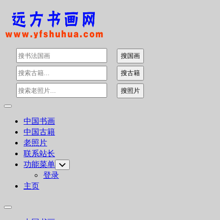
Skip
to
content
Expand
Menu
中国书画
中国古籍
老照片
联系站长
功能菜单
Toggle
Child
登录
Menu
主页
Expand
Menu