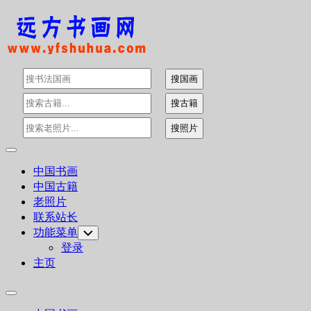
Skip
to
content
Expand
Menu
中国书画
中国古籍
老照片
联系站长
功能菜单
Toggle
Child
登录
Menu
主页
Expand
Menu