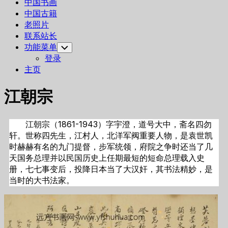
中国书画
中国古籍
老照片
联系站长
功能菜单
Toggle
Child
登录
Menu
主页
江朝宗
江朝宗（1861-1943）字宇澄，道号大中，斋名四勿
轩。世称四先生，江村人，北洋军阀重要人物，是袁世凯
时赫赫有名的九门提督，步军统领，府院之争时还当了几
天国务总理并以民国历史上任期最短的短命总理载入史
册，七七事变后，投降日本当了大汉奸，其书法精妙，是
当时的大书法家。