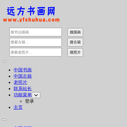
Skip
to
content
Expand
Menu
中国书画
中国古籍
老照片
联系站长
功能菜单
Toggle
Child
登录
Menu
主页
Expand
Menu