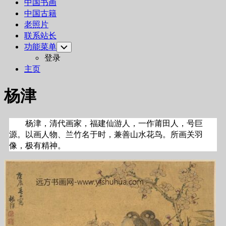
中国书画
中国古籍
老照片
联系站长
功能菜单
Toggle
Child
登录
Menu
主页
杨津
杨津，清代画家，福建仙游人，一作莆田人，号巨
源。以画人物、兰竹名于时，兼善山水花鸟。所画关羽
像，极有精神。