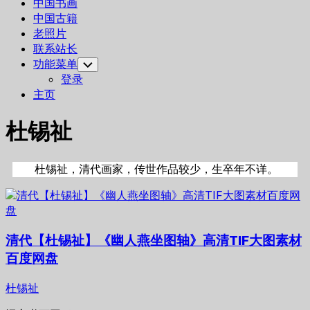
中国书画
中国古籍
老照片
联系站长
功能菜单
Toggle
Child
登录
Menu
主页
杜锡祉
杜锡祉，清代画家，传世作品较少，生卒年不详。
清代【杜锡祉】《幽人燕坐图轴》高清TIF大图素材
百度网盘
杜锡祉