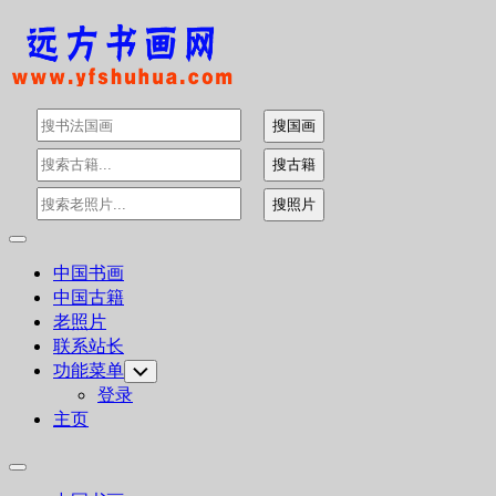
Skip
to
content
Expand
Menu
中国书画
中国古籍
老照片
联系站长
功能菜单
Toggle
Child
登录
Menu
主页
Expand
Menu