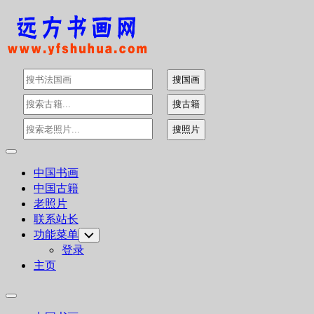
Skip
to
content
Expand
Menu
中国书画
中国古籍
老照片
联系站长
功能菜单
Toggle
Child
登录
Menu
主页
Expand
Menu