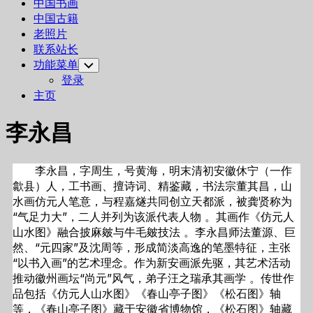
中国书画
中国古籍
老照片
联系站长
功能菜单
Toggle
Child
登录
Menu
主页
李永昌
李永昌，字周生，号黄海，明末清初安徽休宁（一作
歙县）人，工书画、擅诗词、精鉴藏，书法宗董其昌，山
水画仿元人笔意，与程嘉燧共同创立天都派，被龚贤称为
“气足力大”，二人并列为该派代表人物 。其画作《仿元人
山水图》融合披麻皴与牛毛皴技法 。李永昌师法董源、巨
然、“元四家”及沈周等，形成简淡高逸的笔墨特征，主张
“以书入画”的艺术理念。作为新安画派先驱，其艺术活动
推动徽州画坛“尚元”风气，弟子汪之瑞承其画学 。传世作
品包括《仿元人山水图》《春山亭子图》《松石图》轴
等，《春山亭子图》藏于安徽省博物馆，《松石图》轴藏