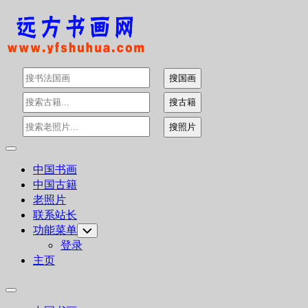
Skip
to
content
Expand
Menu
中国书画
中国古籍
老照片
联系站长
功能菜单
Toggle
Child
登录
Menu
主页
Expand
Menu