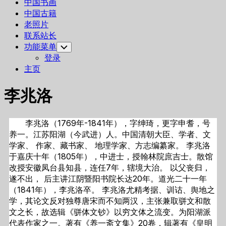
中国书画
中国古籍
老照片
联系站长
功能菜单
Toggle
Child
登录
Menu
主页
李兆洛
李兆洛（1769年-1841年），字绅琦，更字申耆，号
养一。江苏阳湖（今武进）人。中国清朝大臣、学者、文
学家、 作家、藏书家、 地理学家、方志编纂家。 李兆洛
于嘉庆十年（1805年），中进士，授翰林院庶吉士。散馆
改授安徽凤台县知县，连任7年，辖境大治。 以父丧归，
遂不出， 后主讲江阴暨阳书院长达20年。道光二十一年
（1841年），李兆洛卒。 李兆洛尤精考据、训诂、舆地之
学，其论文反对独尊唐宋而不知两汉，主张兼取骈文和散
文之长，故选辑《骈体文钞》以穷文体之流变。为阳湖派
代表作家之一。著有《养一斋文集》20卷，辑著有《皇明