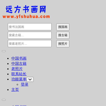
Skip
to
content
Expand
Menu
中国书画
中国古籍
老照片
联系站长
功能菜单
Toggle
Child
登录
Menu
主页
Expand
Menu