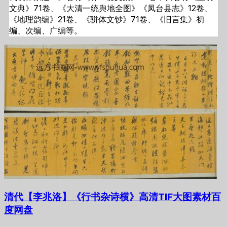
文典》71卷、《大清一统舆地全图》《凤台县志》12卷、
《地理韵编》21卷、《骈体文钞》71卷、《旧言集》初
编、次编、广编等。
清代【李兆洛】《行书杂诗横》高清TIF大图素材百
度网盘