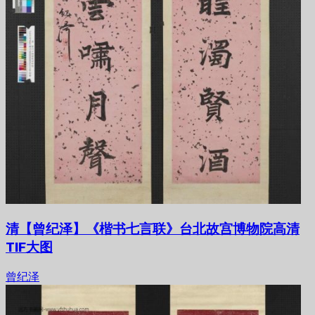
清【曾纪泽】《楷书七言联》台北故宫博物院高清
TIF大图
曾纪泽