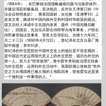
（1884年），在巴黎就法国侵略越南问题与法政府谈判，
并建议清廷积极备战，坚决抵抗，反对在天津签订的《中
法会议简明条款》。离英回国前，在伦敦《亚洲季刊》上
发表文章，阐述对中国内政外交和列强对华政策的观点。
该文后经人译成中文在国内发表，题作《中国先睡后醒
论》。回国后，先后任兵部右侍郎帮办海军事务，户部右
侍郎兼管钱法堂事务、管库大臣等职位。光绪十六年闰二
月二十三日（1890年4月12日），曾纪泽在北京台基厂寓
邸中病逝，享年51岁。
曾纪泽的外交思想在中国外交史上的地位是不容忽视的，
是中国近代史运用现代意义上的外交思想，成功办外交的
第一人。其力主“经世致用”，将中西学养和政治理念转换
为外交思想，运用到外交活动中。英国驻俄公使称其“凭外
交之力从俄国将已被占领的土地取回来，曾侯委实还是第
一个做到这一件事情的人。”