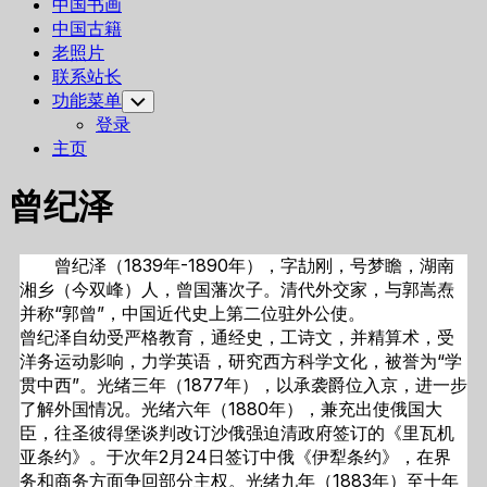
中国书画
中国古籍
老照片
联系站长
功能菜单
Toggle
Child
登录
Menu
主页
曾纪泽
曾纪泽（1839年-1890年），字劼刚，号梦瞻，湖南
湘乡（今双峰）人，曾国藩次子。清代外交家，与郭嵩焘
并称“郭曾”，中国近代史上第二位驻外公使。
曾纪泽自幼受严格教育，通经史，工诗文，并精算术，受
洋务运动影响，力学英语，研究西方科学文化，被誉为“学
贯中西”。光绪三年（1877年），以承袭爵位入京，进一步
了解外国情况。光绪六年（1880年），兼充出使俄国大
臣，往圣彼得堡谈判改订沙俄强迫清政府签订的《里瓦机
亚条约》。于次年2月24日签订中俄《伊犁条约》，在界
务和商务方面争回部分主权。光绪九年（1883年）至十年