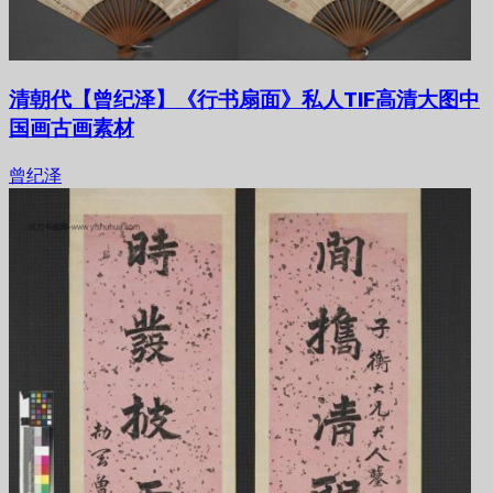
清朝代【曾纪泽】《行书扇面》私人TIF高清大图中
国画古画素材
曾纪泽