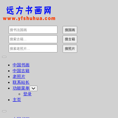
Skip
to
content
Expand
Menu
中国书画
中国古籍
老照片
联系站长
功能菜单
Toggle
Child
登录
Menu
主页
Expand
Menu