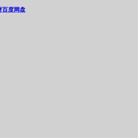
材百度网盘