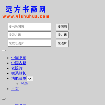
Skip
to
content
Expand
Menu
中国书画
中国古籍
老照片
联系站长
功能菜单
Toggle
Child
登录
Menu
主页
Expand
Menu