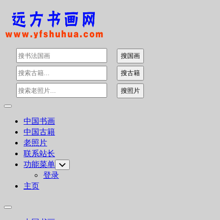
Skip
to
content
Expand
Menu
中国书画
中国古籍
老照片
联系站长
功能菜单
Toggle
Child
登录
Menu
主页
Expand
Menu