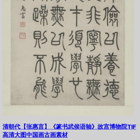
清朝代【张惠言】《篆书武侯语轴》故宫博物院TIF
高清大图中国画古画素材