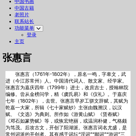
中国书画
中国古籍
老照片
联系站长
功能菜单
Toggle
Child
登录
Menu
主页
张惠言
张惠言（1761年-1802年），原名一鸣，字皋文，武
进（今江苏常州）人。中国清代词人、散文家、经学家。
张惠言为嘉庆四年（1799年）进士，改庶吉士，授翰林院
编修。尝从金榜问学，精《虞氏易》和《仪礼》。于嘉庆
七年（1802年），去世。张惠言早岁工骈文辞赋，其赋为
乾嘉一大家，所辑《七十家赋钞》主张由魏溯汉，以汉
赋、《文选》为典则。所作如《游黄山赋》《赁舂赋》
《邓石如篆势赋》等，或恢宏绝丽，或温润朴健，气格颇
为笃茂。后攻古文，开创了阳湖派。张惠言词名尤盛，是
常州词派的开创者。其有感于词坛“淫词”“鄙词”“游词”三