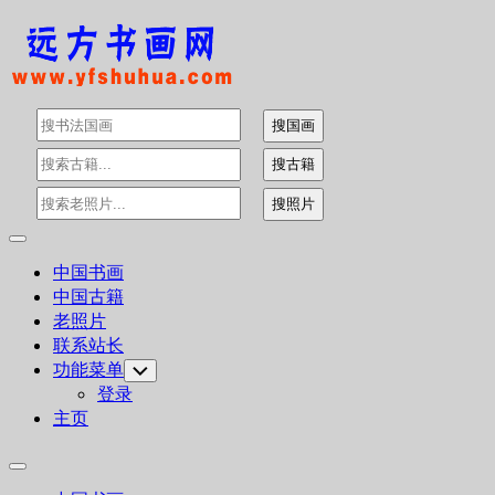
Skip
to
content
Expand
Menu
中国书画
中国古籍
老照片
联系站长
功能菜单
Toggle
Child
登录
Menu
主页
Expand
Menu