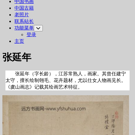
中国书画
中国古籍
老照片
联系站长
功能菜单
Toggle
Child
登录
Menu
主页
张延年
张延年（字长龄），江苏常熟人，画家。其曾任建宁
太守，擅长绘制翎毛、花卉题材，尤以仕女人物画见长。
《虞山画志》记载其绘画艺术特征。