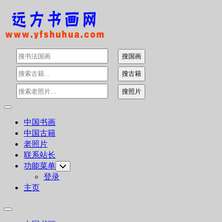
Skip
to
content
Expand
Menu
中国书画
中国古籍
老照片
联系站长
功能菜单
Toggle
Child
登录
Menu
主页
Expand
Menu