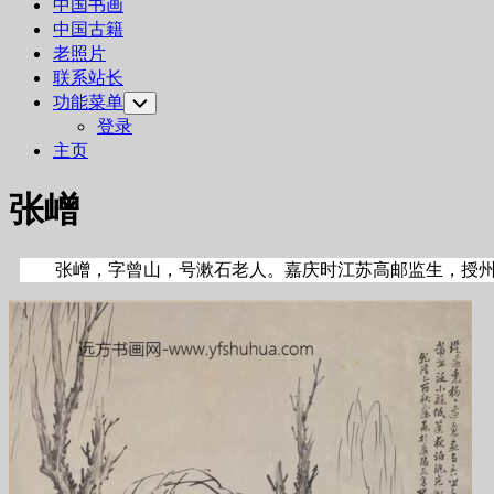
中国书画
中国古籍
老照片
联系站长
功能菜单
Toggle
Child
登录
Menu
主页
张嶒
张嶒，字曾山，号漱石老人。嘉庆时江苏高邮监生，授