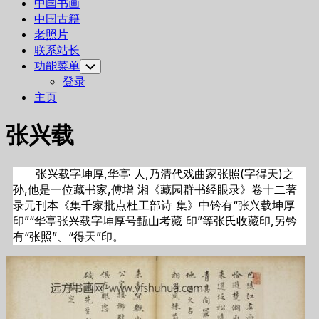
中国书画
中国古籍
老照片
联系站长
功能菜单
Toggle
Child
登录
Menu
主页
张兴载
张兴载字坤厚,华亭 人,乃清代戏曲家张照(字得天)之
孙,他是一位藏书家,傅增 湘《藏园群书经眼录》卷十二著
录元刊本《集千家批点杜工部诗 集》中钤有“张兴载坤厚
印”“华亭张兴载字坤厚号甄山考藏 印”等张氏收藏印,另钤
有“张照”、“得天”印。