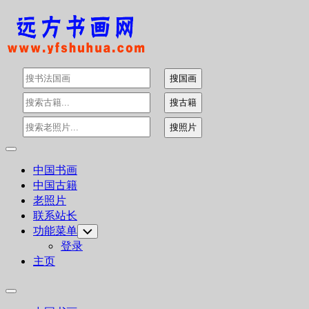
Skip
to
content
Expand
Menu
中国书画
中国古籍
老照片
联系站长
功能菜单
Toggle
Child
登录
Menu
主页
Expand
Menu