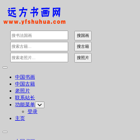
Skip
to
content
Expand
Menu
中国书画
中国古籍
老照片
联系站长
功能菜单
Toggle
Child
登录
Menu
主页
Expand
Menu