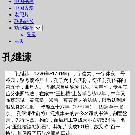
中国书画
中国古籍
老照片
联系站长
功能菜单
Toggle
Child
登录
Menu
主页
孔继涑
孔继涑（1726年-1791年），字信夫，一字体实，号
谷园，别号葭谷居士，孔子六十八代孙，衍圣公孔传铎的
第五子，曲阜人。 孔继涑自幼酷爱书法。青年时，专学其
岳父张照笔法，在家中“玉虹楼”上苦学苦练12年，中年又
临摹苏轼、黄庭坚、米芾、蔡襄等人的法帖，以致达到以
假乱真的程度。 乾隆五十六年（1791年），因病卒于北
京。 孔继涑生前将广泛搜集来的古今名家的书法，刻意鉴
别，先行临摹、构绘，而后精工刻成大小石碑584块，名
为“玉虹楼法帖刻石”。其拓片装成101册，故又称“百一
帖”。其保留了历代名家的真迹。