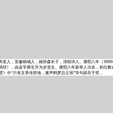
号芝房老人，安徽桐城人，姚孙森长子，清朝诗人。康熙八年（16
治《易经》，由县学廪生升为岁贡生。康熙八年获举人功名，初任
壁》中“只有文章传胜地，箫声鹤梦总尘埃”等句留存于世 。