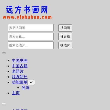
Skip
to
content
Expand
Menu
中国书画
中国古籍
老照片
联系站长
功能菜单
Toggle
Child
登录
Menu
主页
Expand
Menu