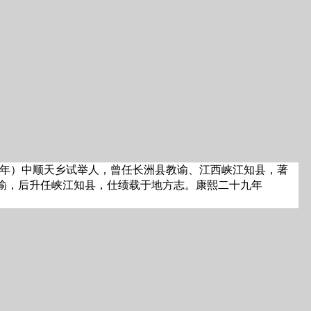
69年）中顺天乡试举人，曾任长洲县教谕、江西峡江知县，著
教谕，后升任峡江知县，仕绩载于地方志。康熙二十九年