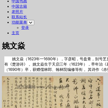
中国书画
中国古籍
老照片
联系站长
功能菜单
Toggle
Child
登录
Menu
主页
姚文焱
姚文焱（1623年—1690年），字彦昭，号盘青，别
有《楚游诗》 。姚文焱生于天启三年（1623年），早年
（1690年）卒，获赠儒林郎、翰林院编修等衔 。其诗作《赤