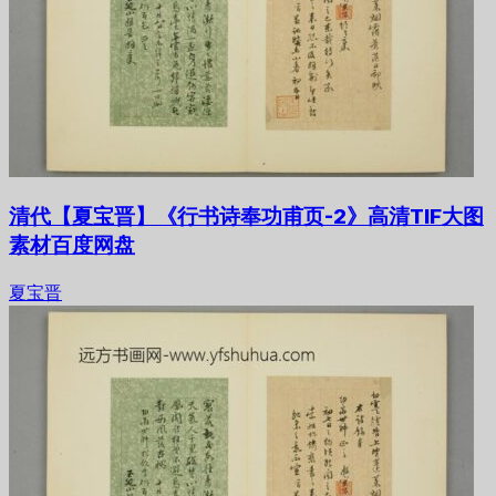
清代【夏宝晋】《行书诗奉功甫页-2》高清TIF大图
素材百度网盘
夏宝晋