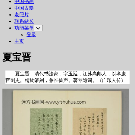
中国书画
中国古籍
老照片
联系站长
功能菜单
Toggle
Child
登录
Menu
主页
夏宝晋
夏宝晋，清代书法家，字玉延，江苏高邮人，以孝廉
官刺史。精於篆刻，兼长倚声。著琴隐词。《广印人传》