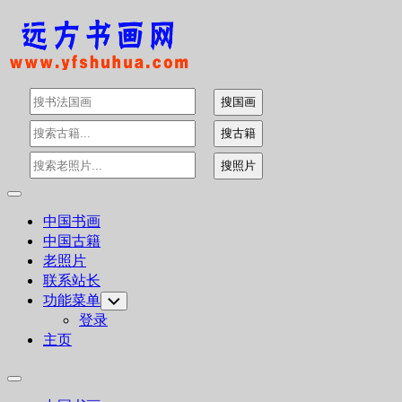
Skip
to
content
Expand
Menu
中国书画
中国古籍
老照片
联系站长
功能菜单
Toggle
Child
登录
Menu
主页
Expand
Menu