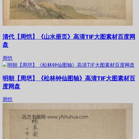
清代【周恺】《山水册页》高清TIF大图素材百度网
盘
周恺
明朝【周垲】《松林钟仙图轴》高清TIF大图素材百
度网盘
周恺