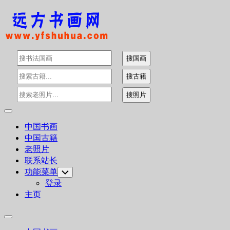
Skip
to
content
Expand
Menu
中国书画
中国古籍
老照片
联系站长
功能菜单
Toggle
Child
登录
Menu
主页
Expand
Menu