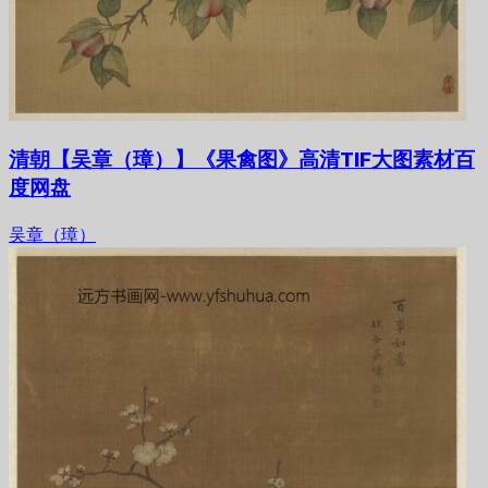
清朝【吴章（璋）】《果禽图》高清TIF大图素材百
度网盘
吴章（璋）