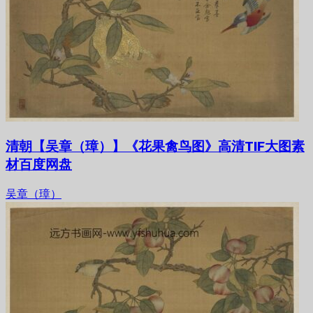
清朝【吴章（璋）】《花果禽鸟图》高清TIF大图素
材百度网盘
吴章（璋）