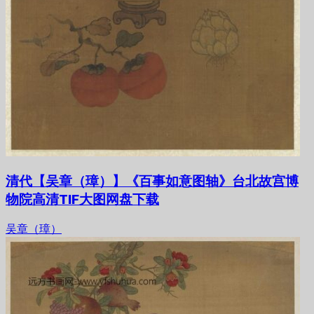
清代【吴章（璋）】《百事如意图轴》台北故宫博
物院高清TIF大图网盘下载
吴章（璋）