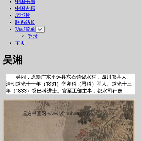
中国书画
中国古籍
老照片
联系站长
功能菜单
Toggle
Child
登录
Menu
主页
吴湘
吴湘，原籍广东平远县东石镇锡水村，四川邬县人。
清朝道光十一年（1831）辛卯科（恩科）举人。道光十三
年（1833）癸巳科进士。官至工部主事，都水司行走。