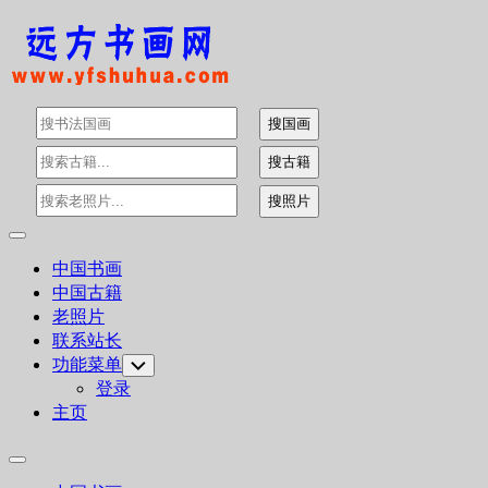
Skip
to
content
Expand
Menu
中国书画
中国古籍
老照片
联系站长
功能菜单
Toggle
Child
登录
Menu
主页
Expand
Menu