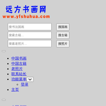
Skip
to
content
Expand
Menu
中国书画
中国古籍
老照片
联系站长
功能菜单
Toggle
Child
登录
Menu
主页
Expand
Menu