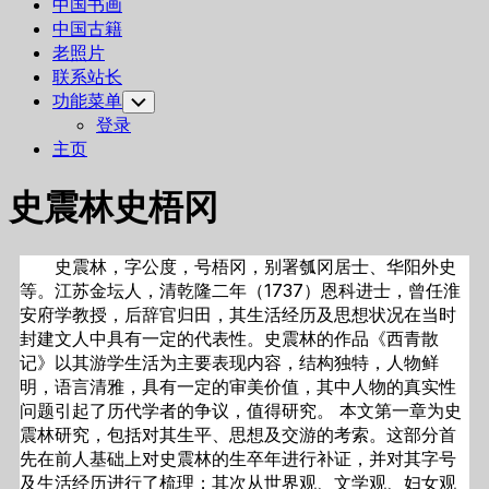
中国书画
中国古籍
老照片
联系站长
功能菜单
Toggle
Child
登录
Menu
主页
史震林史梧冈
史震林，字公度，号梧冈，别署瓠冈居士、华阳外史
等。江苏金坛人，清乾隆二年（1737）恩科进士，曾任淮
安府学教授，后辞官归田，其生活经历及思想状况在当时
封建文人中具有一定的代表性。史震林的作品《西青散
记》以其游学生活为主要表现内容，结构独特，人物鲜
明，语言清雅，具有一定的审美价值，其中人物的真实性
问题引起了历代学者的争议，值得研究。 本文第一章为史
震林研究，包括对其生平、思想及交游的考索。这部分首
先在前人基础上对史震林的生卒年进行补证，并对其字号
及生活经历进行了梳理；其次从世界观、文学观、妇女观