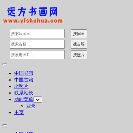
Skip
to
content
Expand
Menu
中国书画
中国古籍
老照片
联系站长
功能菜单
Toggle
Child
登录
Menu
主页
Expand
Menu