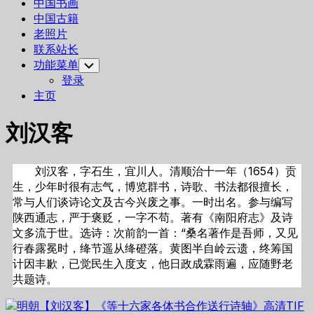
中国书画
中国古籍
老照片
联系站长
功能菜单
Toggle
Child
登录
Menu
主页
刘汉客
刘汉客，字石生，宜川人。清顺治十一年（1654）贡
生，少年时很有志气，博览群书，诗歌、书法都很擅长，
常与人们谈诗论文及古今兴废之事。一时出名。参与编写
陕西通志，严于褒贬，一字不苟。著有《南阳府志》及诗
文多流于世。选诗：次前韵一首：“桑名著作是吾师，又见
行春露冕时，绛节遥从绛磴落。黄图半自岭云遗，终筹国
计因丰歉，已觉民生入度支，他日政成霖雨遍，应随野老
共题诗。