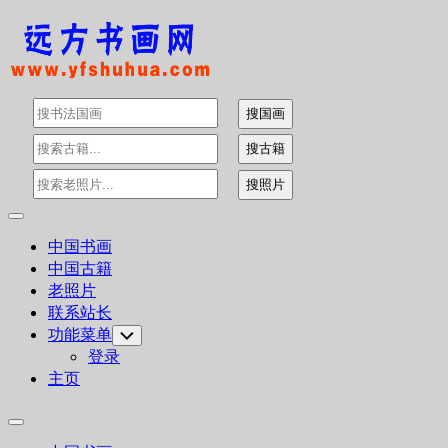
Skip
to
content
Expand
Menu
中国书画
中国古籍
老照片
联系站长
功能菜单
Toggle
Child
登录
Menu
主页
Expand
Menu