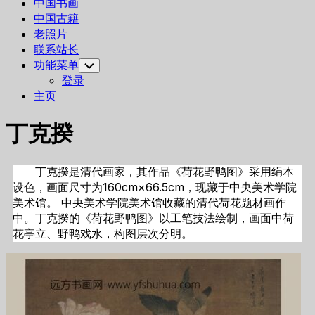
中国书画
中国古籍
老照片
联系站长
功能菜单
Toggle
Child
登录
Menu
主页
丁克揆
丁克揆是清代画家，其作品《荷花野鸭图》采用绢本
设色，画面尺寸为160cm×66.5cm，现藏于中央美术学院
美术馆。 中央美术学院美术馆收藏的清代荷花题材画作
中。丁克揆的《荷花野鸭图》以工笔技法绘制，画面中荷
花亭立、野鸭戏水，构图层次分明。