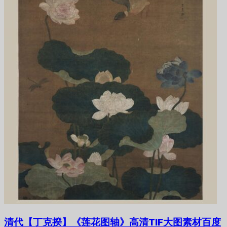
清代【丁克揆】《莲花图轴》高清TIF大图素材百度